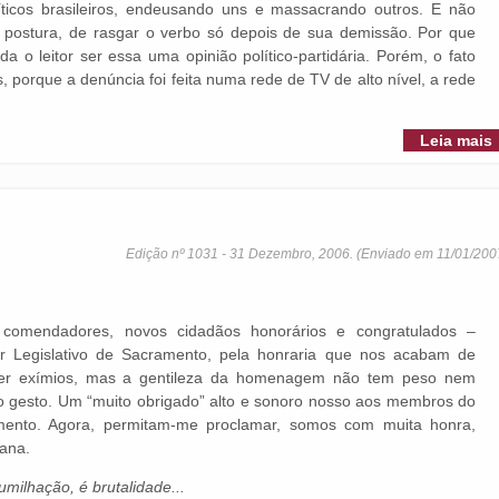
olíticos brasileiros, endeusando uns e massacrando outros. E não
postura, de rasgar o verbo só depois de sua demissão. Por que
o leitor ser essa uma opinião político-partidária. Porém, o fato
porque a denúncia foi feita numa rede de TV de alto nível, a rede
Leia mais
Edição nº 1031 - 31 Dezembro, 2006. (Enviado em 11/01/200
comendadores, novos cidadãos honorários e congratulados –
r Legislativo de Sacramento, pela honraria que nos acabam de
ser exímios, mas a gentileza da homenagem não tem peso nem
o gesto. Um “muito obrigado” alto e sonoro nosso aos membros do
amento. Agora, permitam-me proclamar, somos com muita honra,
ana.
umilhação, é brutalidade...