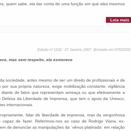
ra, quem sabe, ela dar conta de uma função em que eles mesmos
Leia mais
Edição nº 1032 - 07 Janeiro, 2007. (Enviado em 07/02/200
ece, mas sem respeito, ela esmorece
a sociedade, antes mesmo de ser um direito de profissionais e de
 por sua própria natureza, exige mobilização constante, vigilância
 diante de fatos que representam ameaça ou que efetivamente a
em Defesa da Liberdade de Imprensa, que tem o apoio da Unesco,
es internacionais.
propriamente, falar de liberdade de imprensa, mas da vergonhosa
 capaz de fazer. Referimos-nos ao caso de Rodrigo Viana, ex-
agem de denunciar as manipulações da ´vênus platinada´ em relação