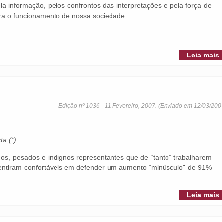
a informação, pelos confrontos das interpretações e pela força de
ara o funcionamento de nossa sociedade.
Leia mais
Edição nº 1036 - 11 Fevereiro, 2007. (Enviado em 12/03/200
a (*)
gos, pesados e indignos representantes que de “tanto” trabalharem
sentiram confortáveis em defender um aumento “minúsculo” de 91%
Leia mais