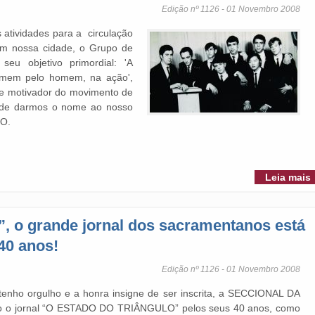
Edição nº 1126 - 01 Novembro 2008
 atividades para a circulação
m nossa cidade, o Grupo de
eu objetivo primordial: 'A
omem pelo homem, na ação',
e motivador do movimento de
o de darmos o nome ao nosso
O.
Leia mais
”, o grande jornal dos sacramentanos está
40 anos!
Edição nº 1126 - 01 Novembro 2008
tenho orgulho e a honra insigne de ser inscrita, a SECCIONAL DA
 o jornal “O ESTADO DO TRIÂNGULO” pelos seus 40 anos, como