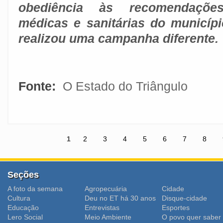
obediência às recomendaçõe
médicas e sanitárias do municípi
realizou uma campanha diferente.
Fonte:
O Estado do Triângulo
1
2
3
4
5
6
7
8
Seções
A foto da semana
Agropecuária
Cidade
Cultura
Deu no ET há 30 anos
Disque-cidade
Educação
Entrevistas
Esportes
Lero Social
Meio Ambiente
O povo quer saber