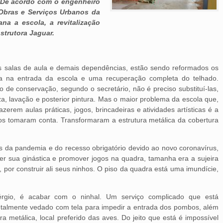
 De acordo com o engenheiro
 Obras e Serviços Urbanos da
ana a escola, a revitalização
strutora Jaguar.
s salas de aula e demais dependências, estão sendo reformados os
ra na entrada da escola e uma recuperação completa do telhado.
 de conservação, segundo o secretário, não é preciso substituí-las,
a, lavação e posterior pintura. Mas o maior problema da escola que,
fazerem aulas práticas, jogos, brincadeiras e atividades artísticas é a
s tomaram conta. Transformaram a estrutura metálica da cobertura
 da pandemia e do recesso obrigatório devido ao novo coronavírus,
er sua ginástica e promover jogos na quadra, tamanha era a sujeira
por construir ali seus ninhos. O piso da quadra está uma imundície,
érgio, é acabar com o ninhal. Um serviço complicado que está
talmente vedado com tela para impedir a entrada dos pombos, além
a metálica, local preferido das aves. Do jeito que está é impossível