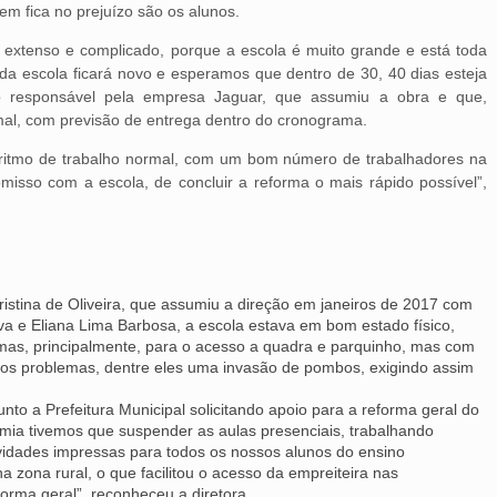
uem fica no prejuízo são os alunos.
o extenso e complicado, porque a escola é muito grande e está toda
a escola ficará novo e esperamos que dentro de 30, 40 dias esteja
io responsável pela empresa Jaguar, que assumiu a obra e que,
al, com previsão de entrega dentro do cronograma.
 ritmo de trabalho normal, com um bom número de trabalhadores na
sso com a escola, de concluir a reforma o mais rápido possível”,
ristina de Oliveira, que assumiu a direção em janeiros de 2017 com
lva e Eliana Lima Barbosa, a escola estava em bom estado físico,
as, principalmente, para o acesso a quadra e parquinho, mas com
ios problemas, dentre eles uma invasão de pombos, exigindo assim
nto a Prefeitura Municipal solicitando apoio para a reforma geral do
mia tivemos que suspender as aulas presenciais, trabalhando
ividades impressas para todos os nossos alunos do ensino
 zona rural, o que facilitou o acesso da empreiteira nas
orma geral”, reconheceu a diretora.