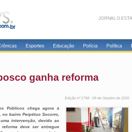
JORNAL O EST
Crônicas
Esportes
Educação
Polícia
Política
bosco ganha reforma
Edição nº 1748 - 09 de Outubro de 2020
ios Públicos chega agora à
 no bairro Perpétuo Socorro,
 uma intervenção, devido ao
 reforma deve ser entregue