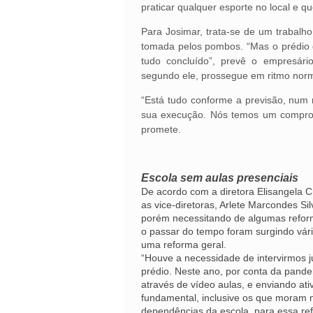
praticar qualquer esporte no local e q
Para Josimar, trata-se de um trabalh
tomada pelos pombos. “Mas o prédio d
tudo concluído”, prevê o empresár
segundo ele, prossegue em ritmo norm
“Está tudo conforme a previsão, num
sua execução. Nós temos um compromi
promete.
Escola sem aulas presenciais
De acordo com a diretora Elisangela C
as vice-diretoras, Arlete Marcondes Si
porém necessitando de algumas reform
o passar do tempo foram surgindo vár
uma reforma geral.
“Houve a necessidade de intervirmos ju
prédio. Neste ano, por conta da pande
através de vídeo aulas, e enviando at
fundamental, inclusive os que moram na
dependências da escola, para essa ref