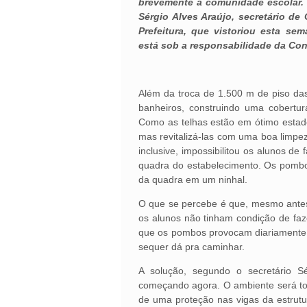
brevemente à comunidade escolar.
Sérgio Alves Araújo, secretário de
Prefeitura, que vistoriou esta sem
está sob a responsabilidade da Con
Além da troca de 1.500 m de piso da
banheiros, construindo uma cobertu
Como as telhas estão em ótimo estado
mas revitalizá-las com uma boa limpez
inclusive, impossibilitou os alunos de 
quadra do estabelecimento. Os pombo
da quadra em um ninhal.
O que se percebe é que, mesmo antes
os alunos não tinham condição de faz
que os pombos provocam diariamente, 
sequer dá pra caminhar.
A solução, segundo o secretário S
começando agora. O ambiente será to
de uma proteção nas vigas da estrutur