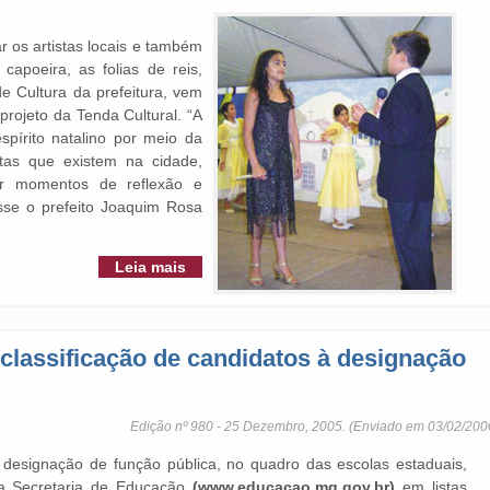
ar os artistas locais e também
capoeira, as folias de reis,
e Cultura da prefeitura, vem
projeto da Tenda Cultural. “A
spírito natalino por meio da
stas que existem na cidade,
nar momentos de reflexão e
sse o prefeito Joaquim Rosa
Leia mais
 classificação de candidatos à designação
Edição nº 980 - 25 Dezembro, 2005. (Enviado em 03/02/200
a designação de função pública, no quadro das escolas estaduais,
da Secretaria de Educação
(www.educacao.mg.gov.br)
em listas