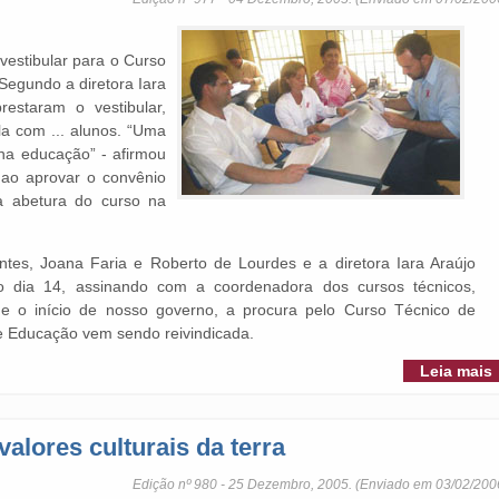
vestibular para o Curso
egundo a diretora Iara
prestaram o vestibular,
la com ... alunos. “Uma
na educação” - afirmou
 ao aprovar o convênio
 a abetura do curso na
ntes, Joana Faria e Roberto de Lourdes e a diretora Iara Araújo
o dia 14, assinando com a coordenadora dos cursos técnicos,
de o início de nosso governo, a procura pelo Curso Técnico de
 Educação vem sendo reivindicada.
Leia mais
valores culturais da terra
Edição nº 980 - 25 Dezembro, 2005. (Enviado em 03/02/200