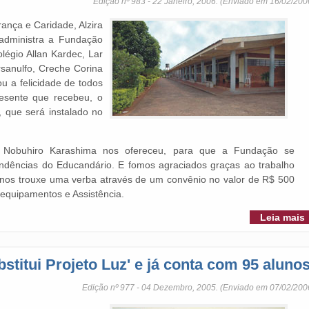
Edição nº 983 - 22 Janeiro, 2006. (Enviado em 16/02/200
ança e Caridade, Alzira
administra a Fundação
légio Allan Kardec, Lar
sanulfo, Creche Corina
u a felicidade de todos
esente que recebeu, o
, que será instalado no
Nobuhiro Karashima nos ofereceu, para que a Fundação se
endências do Educandário. E fomos agraciados graças ao trabalho
 nos trouxe uma verba através de um convênio no valor de R$ 500
equipamentos e Assistência.
Leia mais
ubstitui Projeto Luz' e já conta com 95 aluno
Edição nº 977 - 04 Dezembro, 2005. (Enviado em 07/02/200