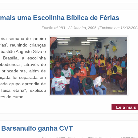
 mais uma Escolinha Bíblica de Férias
Edição nº 983 - 22 Janeiro, 2006. (Enviado em 16/02/200
eira semana de janeiro
ias', reunindo crianças
bastião Augusto Silva e
 Brasília, a escolinha
bediência', através de
s, brincadeiras, além de
ançada foi separada em
 Cada grupo aprendia de
ixa etária", explicou
es do curso.
Leia mais
 Barsanulfo ganha CVT