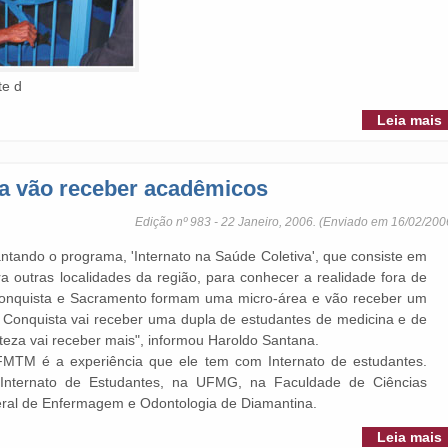
te d
Leia mais
a vão receber acadêmicos
Edição nº 983 - 22 Janeiro, 2006. (Enviado em 16/02/200
ntando o programa, 'Internato na Saúde Coletiva', que consiste em
 outras localidades da região, para conhecer a realidade fora de
 Conquista e Sacramento formam uma micro-área e vão receber um
 Conquista vai receber uma dupla de estudantes de medicina e de
za vai receber mais", informou Haroldo Santana.
FMTM é a experiência que ele tem com Internato de estudantes.
 Internato de Estudantes, na UFMG, na Faculdade de Ciências
ral de Enfermagem e Odontologia de Diamantina.
Leia mais