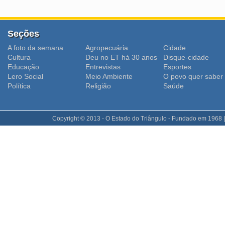
Seções
A foto da semana
Agropecuária
Cidade
Cultura
Deu no ET há 30 anos
Disque-cidade
Educação
Entrevistas
Esportes
Lero Social
Meio Ambiente
O povo quer saber
Polí­tica
Religião
Saúde
Copyright © 2013 - O Estado do Triângulo - Fundado em 1968 