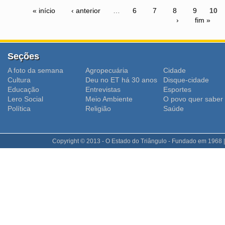
« início
‹ anterior
…
6
7
8
9
10
›
fim »
Seções
A foto da semana
Agropecuária
Cidade
Cultura
Deu no ET há 30 anos
Disque-cidade
Educação
Entrevistas
Esportes
Lero Social
Meio Ambiente
O povo quer saber
Polí­tica
Religião
Saúde
Copyright © 2013 - O Estado do Triângulo - Fundado em 1968 