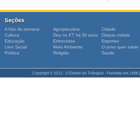
Seções
A foto da semana
Agropecuária
Cidade
Cultura
Deu no ET há 30 anos
Disque-cidade
Educação
Entrevistas
Esportes
Lero Social
Meio Ambiente
O povo quer saber
Polí­tica
Religião
Saúde
Copyright © 2013 - O Estado do Triângulo - Fundado em 1968 