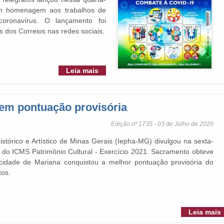
em homenagem aos trabalhos de
ronavírus. O lançamento foi
is dos Correios nas redes sociais.
Leia mais
tem pontuação provisória
Edição nº 1735 - 03 de Julho de 2020
istórico e Artístico de Minas Gerais (Iepha-MG) divulgou na sexta-
ia do ICMS Patrimônio Cultural - Exercício 2021. Sacramento obteve
 cidade de Mariana conquistou a melhor pontuação provisória do
tos.
Leia mais