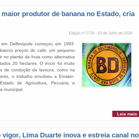
 maior produtor de banana no Estado, cria
Edição nº 1735 - 03 de Julho de 2020
 em Delfinópolis começou em 1993.
baixos preços do café, um pequeno
r no plantio da fruta como alternativa
tados 20 hectares. O início foi muito
icas de condução da lavoura, como na
tores, o trabalho envolveu a Emater-
stado de Agricultura, Pecuária e
ra municipal.
Leia mais
vigor, Lima Duarte inova e estreia canal no