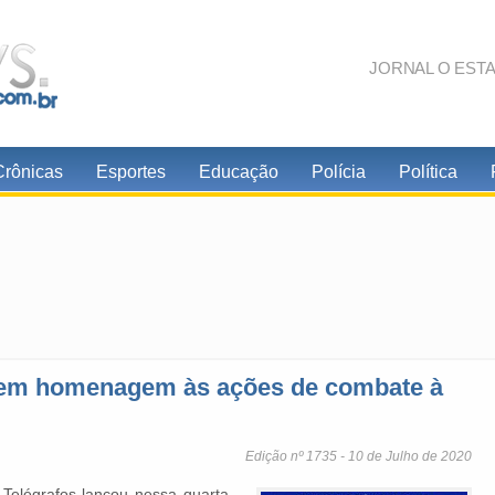
JORNAL O EST
Crônicas
Esportes
Educação
Polícia
Política
 em homenagem às ações de combate à
Edição nº 1735 - 10 de Julho de 2020
 Telégrafos lançou nessa quarta-