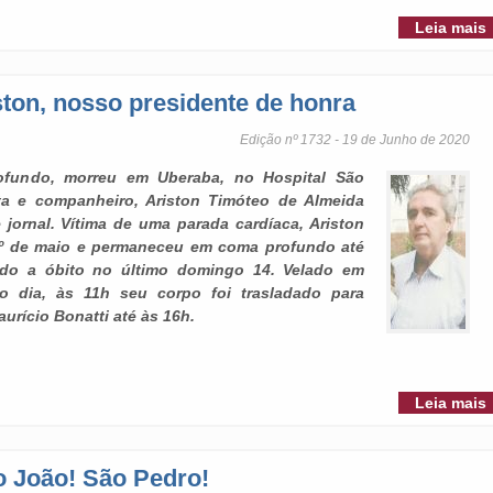
Leia mais
ston, nosso presidente de honra
Edição nº 1732 - 19 de Junho de 2020
ofundo, morreu em Uberaba, no Hospital São
ta e companheiro, Ariston Timóteo de Almeida
 jornal. Vítima de uma parada cardíaca, Ariston
1º de maio e permaneceu em coma profundo até
indo a óbito no último domingo 14. Velado em
o dia, às 11h seu corpo foi trasladado para
urício Bonatti até às 16h.
Leia mais
o João! São Pedro!