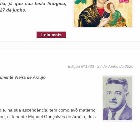
ia, já que sua festa litúrgica,
27 de junho.
Leia mais
Edição nº 1733 - 26 de Junho de 2020
emente Vieira de Araújo
 e, na sua ascendência, tem como avô materno
no, o Tenente Manuel Gonçalves de Araújo, dois
.