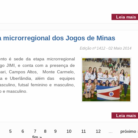
Leia mais
 microrregional dos Jogos de Minas
Edição nº 1412 - 02 Maio 2014
ento é sede da etapa microrregional
igo JIMI, e conta com a presença de
ari, Campos Altos, Monte Carmelo,
ba e Uberlândia, além das equipes
ulino, futsal feminino e masculino,
o e masculino.
Leia mais
5
6
7
8
9
10
11
12
…
próximo 
fim »