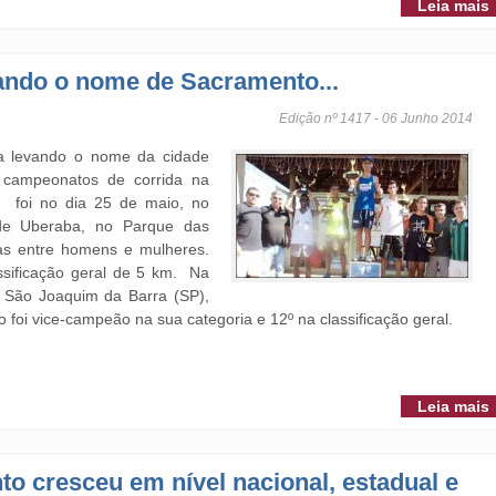
Leia mais
ando o nome de Sacramento...
Edição nº 1417 - 06 Junho 2014
ua levando o nome da cidade
 campeonatos de corrida na
ão foi no dia 25 de maio, no
de Uberaba, no Parque das
tas entre homens e mulheres.
ssificação geral de 5 km. Na
 São Joaquim da Barra (SP),
o foi vice-campeão na sua categoria e 12º na classificação geral.
Leia mais
o cresceu em nível nacional, estadual e