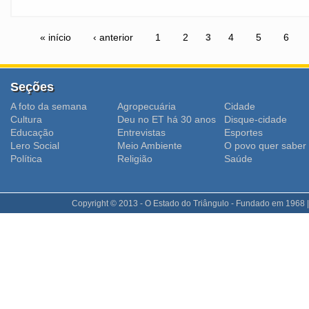
« início
‹ anterior
1
2
3
4
5
6
Seções
A foto da semana
Agropecuária
Cidade
Cultura
Deu no ET há 30 anos
Disque-cidade
Educação
Entrevistas
Esportes
Lero Social
Meio Ambiente
O povo quer saber
Polí­tica
Religião
Saúde
Copyright © 2013 - O Estado do Triângulo - Fundado em 1968 