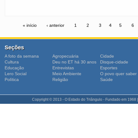
« início
‹ anterior
1
2
3
4
5
6
Seções
A foto da semana
Agropecuária
Cidade
Cultura
Deu no ET há 30 anos
Disque-cidade
Educação
Entrevistas
Esportes
Lero Social
Meio Ambiente
O povo quer saber
Polí­tica
Religião
Saúde
Copyright © 2013 - O Estado do Triângulo - Fundado em 1968 