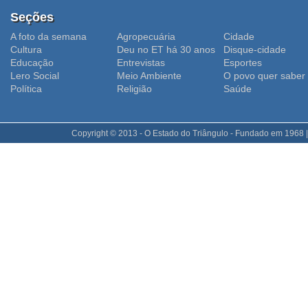
Seções
A foto da semana
Agropecuária
Cidade
Cultura
Deu no ET há 30 anos
Disque-cidade
Educação
Entrevistas
Esportes
Lero Social
Meio Ambiente
O povo quer saber
Polí­tica
Religião
Saúde
Copyright © 2013 - O Estado do Triângulo - Fundado em 1968 