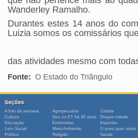
que não pertence mais ao quad
Wanderley Ramalho.
Durantes estes 14 anos do com
Luizia somos os comissários qu
das atividades mesmo com todas 
Fonte:
O Estado do Triângulo
Seções
A foto da semana
Agropecuária
Cidade
Cultura
Deu no ET há 30 anos
Disque-cidade
Educação
Entrevistas
Esportes
Lero Social
Meio Ambiente
O povo quer saber
Polí­tica
Religião
Saúde