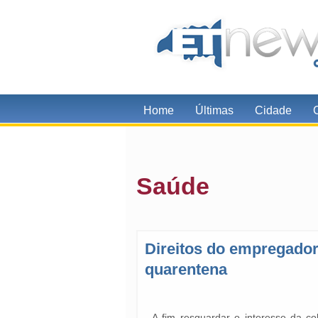
Home
Últimas
Cidade
Saúde
Direitos do empregador
quarentena
A fim resguardar o interesse da co