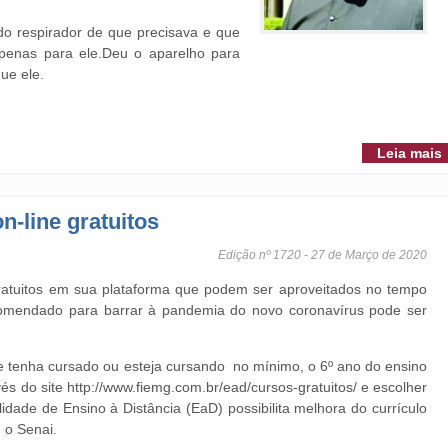
do respirador de que precisava e que
enas para ele.Deu o aparelho para
ue ele.
Leia mais
n-line gratuitos
Edição nº 1720 - 27 de Março de 2020
gratuitos em sua plataforma que podem ser aproveitados no tempo
comendado para barrar à pandemia do novo coronavírus pode ser
 tenha cursado ou esteja cursando no mínimo, o 6º ano do ensino
és do site http://www.fiemg.com.br/ead/cursos-gratuitos/ e escolher
idade de Ensino à Distância (EaD) possibilita melhora do currículo
 o Senai.