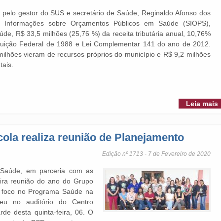
elo gestor do SUS e secretário de Saúde, Reginaldo Afonso dos
 Informações sobre Orçamentos Públicos em Saúde (SIOPS),
e, R$ 33,5 milhões (25,76 %) da receita tributária anual, 10,76%
tuição Federal de 1988 e Lei Complementar 141 do ano de 2012.
ilhões vieram de recursos próprios do município e R$ 9,2 milhões
tais.
Leia mais
la realiza reunião de Planejamento
Edição nº 1713 - 7 de Fevereiro de 2020
 Saúde, em parceria com as
eira reunião do ano do Grupo
om foco no Programa Saúde na
ceu no auditório do Centro
arde desta quinta-feira, 06. O