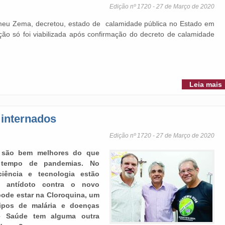
Edição nº 1720 - 27 de Março de 2020
meu Zema, decretou, estado de calamidade pública no Estado em
ção só foi viabilizada após confirmação do decreto de calamidade
Leia mais
 internados
Edição nº 1720 - 27 de Março de 2020
s são bem melhores do que
 tempo de pandemias. No
ciência e tecnologia estão
 antídoto contra o novo
pode estar na Cloroquina, um
ipos de malária e doenças
de Saúde tem alguma outra