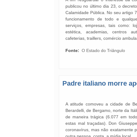
publicou no último dia 23, o decret
Calamidade Pública. No seu artigo 7
funcionamento de todo e qualquer
serviços, empresas, tais como: lo
estética, academias, centros aut
cafeterias, traillers, comércio ambula
Fonte:
O Estado do Triângulo
Padre italiano morre a
A atitude comoveu a cidade de B
Berardelli, de Bergamo, norte da Itá
de maneira trágica (6.077 em tod
estas mal traçadas). Don Giuseppe
coronavírus, mas não exatamente por
outra pessoa, conta a mídia local.