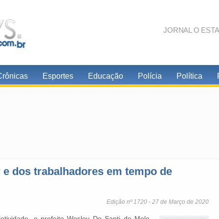
JORNAL O EST
Crônicas
Esportes
Educação
Polícia
Política
 e dos trabalhadores em tempo de
Edição nº 1720 - 27 de Março de 2020
letividade, o prefeito Wesley De Santi de Melo