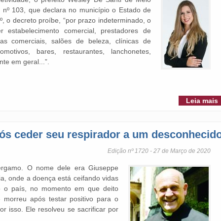
o nº 103, que declara no município o Estado de
º, o decreto proíbe, “por prazo indeterminado, o
 estabelecimento comercial, prestadores de
jas comerciais, salões de beleza, clínicas de
omotivos, bares, restaurantes, lanchonetes,
nte em geral...”.
Leia mais
pós ceder seu respirador a um desconhecid
Edição nº 1720 - 27 de Março de 2020
ergamo. O nome dele era Giuseppe
lia, onde a doença está ceifando vidas
o o país, no momento em que deito
 morreu após testar positivo para o
 isso. Ele resolveu se sacrificar por