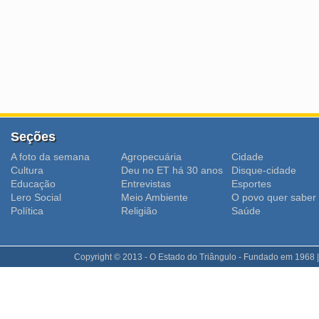
Seções
A foto da semana
Agropecuária
Cidade
Cultura
Deu no ET há 30 anos
Disque-cidade
Educação
Entrevistas
Esportes
Lero Social
Meio Ambiente
O povo quer saber
Polí­tica
Religião
Saúde
Copyright © 2013 - O Estado do Triângulo - Fundado em 1968 