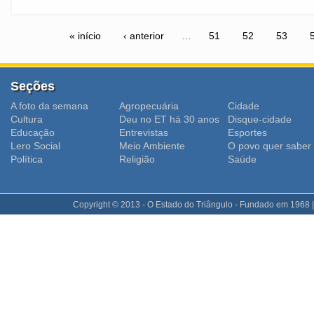
« início
‹ anterior
…
51
52
53
Seções
A foto da semana
Agropecuária
Cidade
Cultura
Deu no ET há 30 anos
Disque-cidade
Educação
Entrevistas
Esportes
Lero Social
Meio Ambiente
O povo quer saber
Polí­tica
Religião
Saúde
Copyright © 2013 - O Estado do Triângulo - Fundado em 1968 