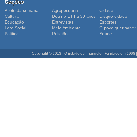
Seções
A foto da semana
Agropecuária
Cidade
Cultura
Deu no ET há 30 anos
Disque-cidade
Educação
Entrevistas
Esportes
Lero Social
Meio Ambiente
O povo quer saber
Polí­tica
Religião
Saúde
Copyright © 2013 - O Estado do Triângulo - Fundado em 1968 