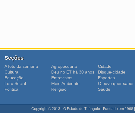
Seções
A foto da semana
Agropecuária
Cidade
Cultura
Deu no ET há 30 anos
Disque-cidade
Educação
Entrevistas
Esportes
Lero Social
Meio Ambiente
O povo quer saber
Polí­tica
Religião
Saúde
Copyright © 2013 - O Estado do Triângulo - Fundado em 1968 