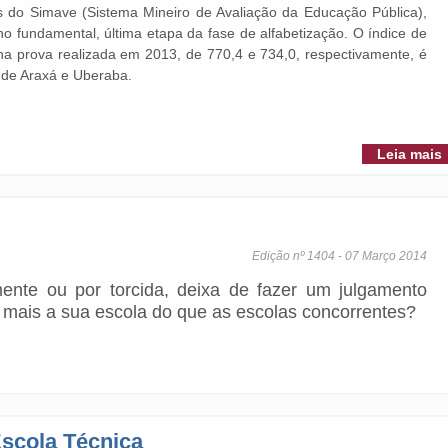
s do Simave (Sistema Mineiro de Avaliação da Educação Pública),
no fundamental, última etapa da fase de alfabetização. O índice de
na prova realizada em 2013, de 770,4 e 734,0, respectivamente, é
 de Araxá e Uberaba.
Leia mais
Edição nº 1404 - 07 Março 2014
mente ou por torcida, deixa de fazer um julgamento
do mais a sua escola do que as escolas concorrentes?
Escola Técnica