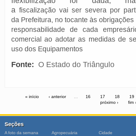
flexibilização foi dada, ma
a
fiscalização vai ser severa por par
da Prefeitura, no tocante às obrigações
responsabilidade
de cada empresário
comercial ao adotar as medidas de 
uso dos Equipamentos
Fonte:
O Estado do Triângulo
« início
‹ anterior
…
16
17
18
19
próximo ›
fim 
Seções
A foto da semana
Agropecuária
Cidade