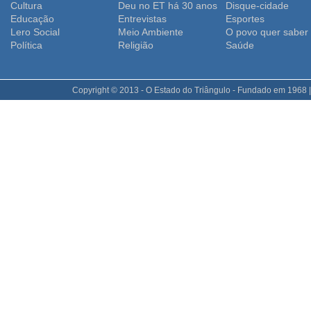
Cultura
Deu no ET há 30 anos
Disque-cidade
Educação
Entrevistas
Esportes
Lero Social
Meio Ambiente
O povo quer saber
Polí­tica
Religião
Saúde
Copyright © 2013 - O Estado do Triângulo - Fundado em 1968 