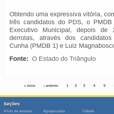
Obtendo uma expressiva vitória, co
três candidatos do PDS, o PMDB
Executivo Municipal, depois de
derrotas, através dos candidato
Cunha (PMDB 1) e Luiz Magnabosc
Fonte:
O Estado do Triângulo
« início
‹ anterior
1
2
3
4
5
Seções
A foto da semana
Agropecuária
Cidade