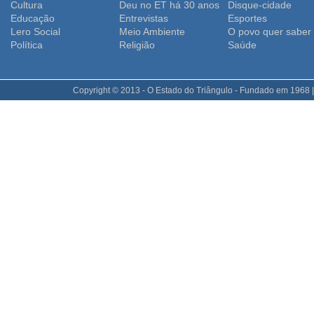
Cultura
Deu no ET há 30 anos
Disque-cidade
Educação
Entrevistas
Esportes
Lero Social
Meio Ambiente
O povo quer saber
Polí­tica
Religião
Saúde
Copyright © 2013 - O Estado do Triângulo - Fundado em 1968 