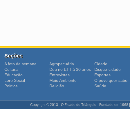
Seções
A foto da semana
Agropecuária
Cidade
Cultura
Deu no ET há 30 anos
Disque-cidade
Educação
Entrevistas
Esportes
Lero Social
Meio Ambiente
O povo quer saber
Polí­tica
Religião
Saúde
Copyright © 2013 - O Estado do Triângulo - Fundado em 1968 