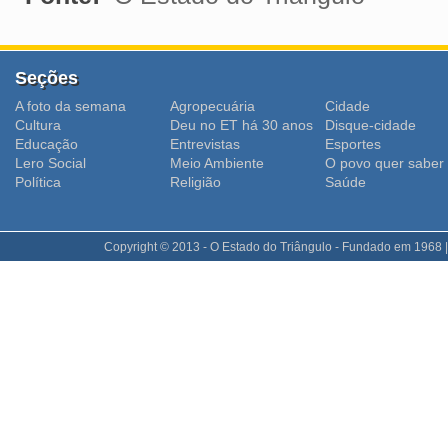
Seções
A foto da semana
Agropecuária
Cidade
Cultura
Deu no ET há 30 anos
Disque-cidade
Educação
Entrevistas
Esportes
Lero Social
Meio Ambiente
O povo quer saber
Polí­tica
Religião
Saúde
Copyright © 2013 - O Estado do Triângulo - Fundado em 1968 