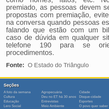
premiado, as pessoas devem se
propostas com premiação, evit
na conversa quando pessoas es
falando que estão com um bi
caso de dúvida em qualquer sit
telefone 190 para se ori
procedimentos.
Fonte:
O Estado do Triângulo
Seções
A foto da semana
Agropecuária
Cidade
Cultura
Deu no ET há 30 anos
Disque-cidade
Educação
Entrevistas
Esportes
Lero Social
Meio Ambiente
O povo quer saber