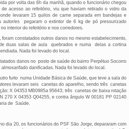
bida por volta das 6h da manhã, quando o funcionário chegou
 de acesso ao refeitório, viu que haviam retirado o vidro da
de onde levaram 15 quilos de carne separada em bandejas e
/s autor/es pegaram o extintor de 6 kg de pó pressurizado
no interior do refeitório e nos corredores.
, foram constatados outros danos no mesmo estabelecimento,
 de duas salas de aula quebrados e numa delas a cortina
endiada. Nada foi levado do local.
atados danos no posto de saúde do bairro Perpétuo Socorro
 almoxarifado danificadas. Nada foi levado do local.
tro furto numa Unidade Básica de Saúde, que teve a sala do
utores levaram seis canetas do aparelho, sendo três canetas
ação: X 04353 MB0985a 95643; três canetas de baixa rotação
 N 270 X 04353 Q04255, e contra ângulo W 00181 PP 02140
taria de Saúde.
no dia 20, os funcionários do PSF São Jorge, depararam com