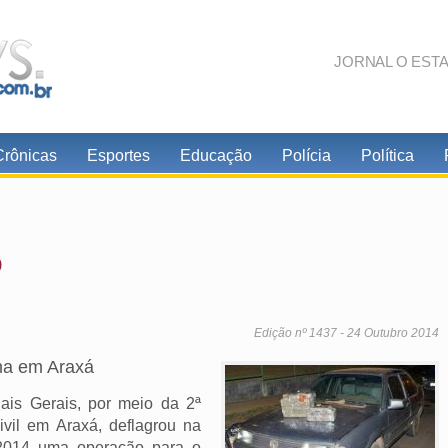
JORNAL O EST
Crônicas
Esportes
Educação
Polícia
Política
o
Edição nº 1437 - 24 Outubro 2014
ha em Araxá
nais Gerais, por meio da 2ª
ivil em Araxá, deflagrou na
 2014 uma operação para o