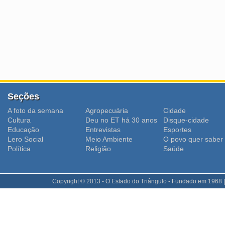
Seções
A foto da semana
Agropecuária
Cidade
Cultura
Deu no ET há 30 anos
Disque-cidade
Educação
Entrevistas
Esportes
Lero Social
Meio Ambiente
O povo quer saber
Polí­tica
Religião
Saúde
Copyright © 2013 - O Estado do Triângulo - Fundado em 1968 