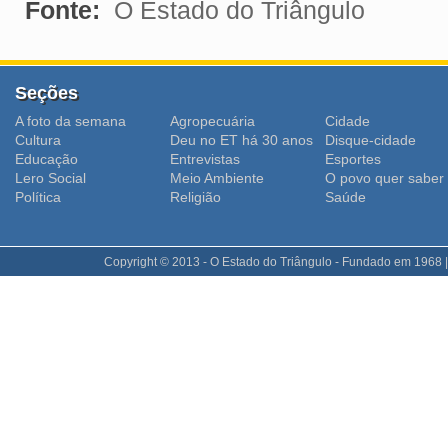
Fonte:
O Estado do Triângulo
Seções
A foto da semana
Agropecuária
Cidade
Cultura
Deu no ET há 30 anos
Disque-cidade
Educação
Entrevistas
Esportes
Lero Social
Meio Ambiente
O povo quer saber
Polí­tica
Religião
Saúde
Copyright © 2013 - O Estado do Triângulo - Fundado em 1968 