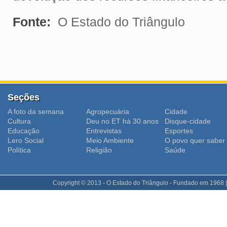
Fonte:
O Estado do Triângulo
Seções
A foto da semana
Agropecuária
Cidade
Cultura
Deu no ET há 30 anos
Disque-cidade
Educação
Entrevistas
Esportes
Lero Social
Meio Ambiente
O povo quer saber
Polí­tica
Religião
Saúde
Copyright © 2013 - O Estado do Triângulo - Fundado em 1968 