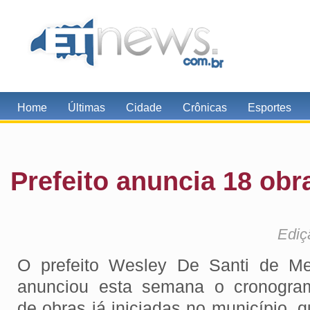
Home
Últimas
Cidade
Crônicas
Esportes
Prefeito anuncia 18 obr
Ediç
O prefeito Wesley De Santi de Me
anunciou esta semana o cronogra
de obras já iniciadas no município, 