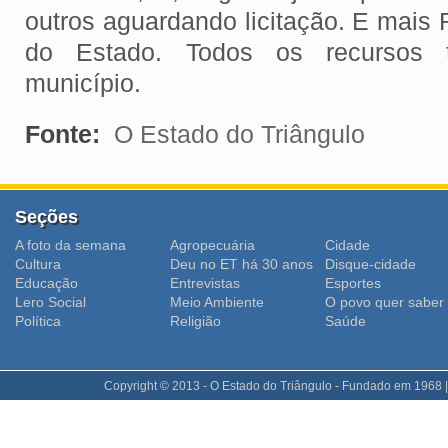
outros aguardando licitação. E mais
do Estado. Todos os recursos t
município.
Fonte:
O Estado do Triângulo
Seções
A foto da semana
Agropecuária
Cidade
Cultura
Deu no ET há 30 anos
Disque-cidade
Educação
Entrevistas
Esportes
Lero Social
Meio Ambiente
O povo quer saber
Polí­tica
Religião
Saúde
Copyright © 2013 - O Estado do Triângulo - Fundado em 1968 