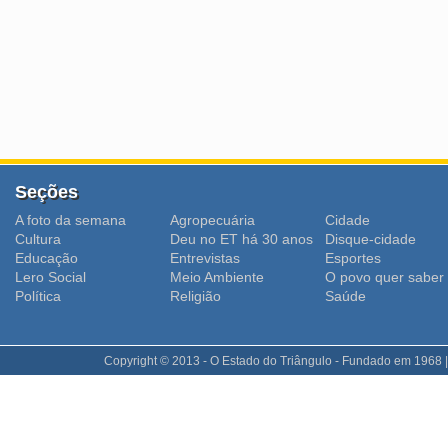
Seções
A foto da semana
Agropecuária
Cidade
Cultura
Deu no ET há 30 anos
Disque-cidade
Educação
Entrevistas
Esportes
Lero Social
Meio Ambiente
O povo quer saber
Polí­tica
Religião
Saúde
Copyright © 2013 - O Estado do Triângulo - Fundado em 1968 