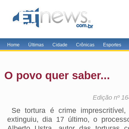
Home
Últimas
Cidade
Crônicas
Esportes
O povo quer saber...
Edição nº 16
Se tortura é crime imprescritíve
extinguiu, dia 17 último, o process
Alberto Ustra, autor das torturas c