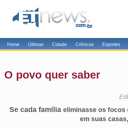
Home
Últimas
Cidade
Crônicas
Esportes
O povo quer saber
Edi
Se cada família
eliminasse os focos
em suas casas