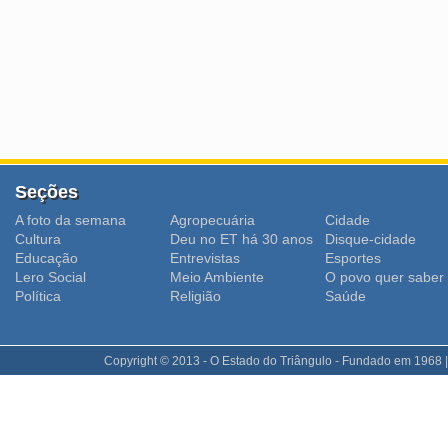
Seções
A foto da semana
Agropecuária
Cidade
Cultura
Deu no ET há 30 anos
Disque-cidade
Educação
Entrevistas
Esportes
Lero Social
Meio Ambiente
O povo quer saber
Polí­tica
Religião
Saúde
Copyright © 2013 - O Estado do Triângulo - Fundado em 1968 