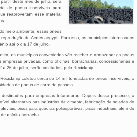
 partir deste mês de julho, será
ta de pneus inservíveis para
que reaproveitam esse material
tos.
do meio ambiente, esses pneus
 reprodução do Aedes aegypti. Para isso, os municípios interessados
nip até o dia 17 de julho.
Betim, os municípios conveniados vão receber e armazenar os pneus
e empresas privadas, como oficinas, borracharias, concessionárias e
 a 26 de julho, serão coletados, pela Reciclanip.
eciclanip coletou cerca de 14 mil toneladas de pneus inservíveis, o
nidades de pneus de carro de passeio.
e destinados para empresas trituradoras. Depois desse processo, o
ível alternativo nas indústrias de cimento, fabricação de solados de
luviais, pisos para quadras poliesportivas, pisos industriais, além de
 de asfalto-borracha.