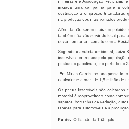
mineiras e a Associação Reciclanip, a
iniciada uma campanha para a cole
destinação a empresas trituradoras 
na produção dos mais variados produ
Além de não serem mais um poluidor 
também não vão servir de local para a
devem entrar em contato com a Recicla
Segundo a analista ambiental, Luiza 
inservíveis entregues pela população 
postos de gasolina e, no período de 22
Em Minas Gerais, no ano passado, a R
equivalente a mais de 1,5 milhão de u
Os pneus inservíveis são coletados 
material é reaproveitado como combust
sapatos, borrachas de vedação, dutos p
tapetes para automóveis e a produção
Fonte:
O Estado do Triângulo