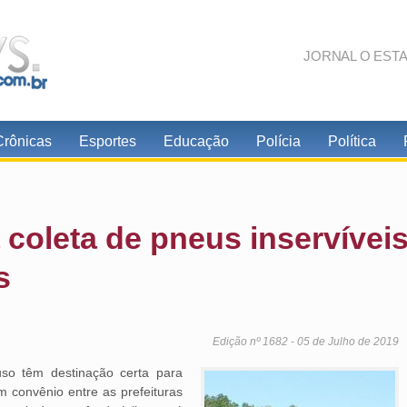
JORNAL O EST
Crônicas
Esportes
Educação
Polícia
Política
coleta de pneus inservívei
s
Edição nº 1682 - 05 de Julho de 2019
o têm destinação certa para
 convênio entre as prefeituras