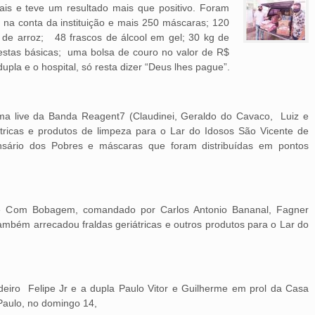
ais e teve um resultado mais que positivo. Foram
na conta da instituição e mais 250 máscaras; 120
kg de arroz; 48 frascos de álcool em gel; 30 kg de
estas básicas; uma bolsa de couro no valor de R$
dupla e o hospital, só resta dizer “Deus lhes pague”.
ma live da Banda Reagent7 (Claudinei, Geraldo do Cavaco, Luiz e
átricas e produtos de limpeza para o Lar do Idosos São Vicente de
nsário dos Pobres e máscaras que foram distribuídas em pontos
e Com Bobagem, comandado por Carlos Antonio Bananal, Fagner
ambém arrecadou fraldas geriátricas e outros produtos para o Lar do
deiro Felipe Jr e a dupla Paulo Vitor e Guilherme em prol da Casa
 Paulo, no domingo 14,