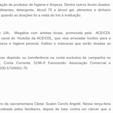
oação de produtos de higiene e limpeza. Dentre outros foram doados:
nfetantes, detergente, álcool 70 e álcool gel, alimentos e dinheiro
uando as doações foi a visita do trio à instituição.
as 14h, Megalive com artistas locais, promovida pela ACE/CDL
canal do Youtube da ACE/CDL, que visa arrecadar fundos para a
mpeza e higiene pessoal, fraldas e máscaras que serão doadas as
zer depósito ou transferência na conta exclusiva da campanha no
, Conta Corrente: 5196-9 Favorecido: Associação Comercial e
.030.573/0001-75.
o da sacramentana Cleise Scalon Cerchi Angotti. Nessa terça-feira
odeada pelos familiares, depois de lutar contra um câncer que a