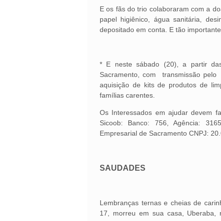
E os fãs do trio colaboraram com a d
papel higiênico, água sanitária, desi
depositado em conta. E tão importante q
* E neste sábado (20), a partir d
Sacramento, com transmissão pelo 
aquisição de kits de produtos de li
famílias carentes.
Os Interessados em ajudar devem fa
Sicoob: Banco: 756, Agência: 3165
Empresarial de Sacramento CNPJ: 20
SAUDADES
Lembranças ternas e cheias de carinh
17, morreu em sua casa, Uberaba, r