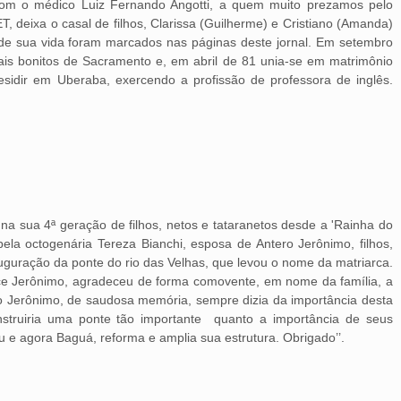
om o médico Luiz Fernando Angotti, a quem muito prezamos pelo
, deixa o casal de filhos, Clarissa (Guilherme) e Cristiano (Amanda)
de sua vida foram marcados nas páginas deste jornal. Em setembro
ais bonitos de Sacramento e, em abril de 81 unia-se em matrimônio
idir em Uberaba, exercendo a profissão de professora de inglês.
na sua 4ª geração de filhos, netos e tataranetos desde a 'Rainha do
ela octogenária Tereza Bianchi, esposa de Antero Jerônimo, filhos,
auguração da ponte do rio das Velhas, que levou o nome da matriarca.
uce Jerônimo, agradeceu de forma comovente, em nome da família, a
 Jerônimo, de saudosa memória, sempre dizia da importância desta
nstruiria uma ponte tão importante quanto a importância de seus
uiu e agora Baguá, reforma e amplia sua estrutura. Obrigado’’.