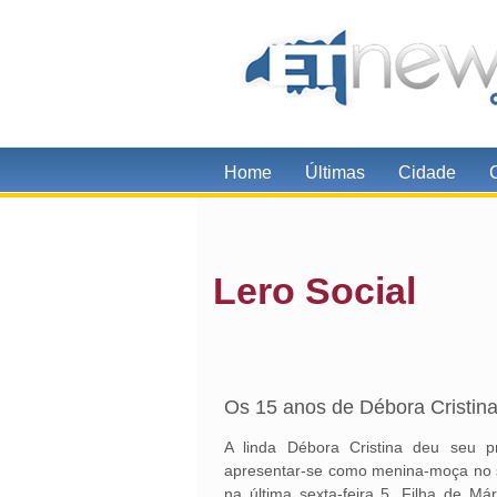
Home
Últimas
Cidade
Lero Social
Os 15 anos de Débora Cristin
A linda Débora Cristina deu seu p
apresentar-se como menina-moça no s
na última sexta-feira 5. Filha de Má