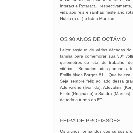
Interact e Rotaract... respectivament
vida aos reis e rainhas neste ano ro
Núbia (à dir) e Edna Manzan.
OS 90 ANOS DE OCTÁVIO
Leitor assíduo de várias décadas do 
família para comemorar sua 90ª volti
quilômetros de luta, de trabalho, 
vitórias... Somados todos ganham a f
Emilia Alves Borges 81... Que beleza
Seja sempre feliz ao lado dessa gran
Adervalene (Ivonildo), Adevalmir (Kerl
Eliete (Reginaldo) e Sandra (Marcos),
de toda a turma do ET!.
FEIRA DE PROFISSÕES
Os alunos formandos dos cursos pro