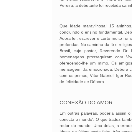
Pereira, a debutante foi recebida car
Que idade maravilhosa! 15 aninhos.
concluindo o ensino fundamental, Débo
Adora ler, escrever e curte muito rom
preferidas. No caminho da fé e religio
Brasil, cujo pastor, Reverendo Dr
homenagens prosseguiram com Vovó
oferecendo-lhe um mimo. Os amigos,
mensagem. Já emocionada, Débora caiu
com os primos, Vítor Gabriel, Igor Rod
de felicidade de Débora.
CONEXÃO DO AMOR
Em outras palavras, poderia assim o t
conecta o mundo'. O que traduz també
redor do mundo. Uma delas, a erradi
Idoso, na última sexta-feira, três n