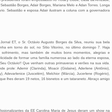
e, Sebastião Borges, Adair Borges, Mariana Melo e Adan Torres. Longa
tário. Sebastião e esposa Adair ilustram a coluna com a governadora
Jornal ET, o Sr. Octávio Augusto Borges da Silva, reuniu sua bela
nha em torno do sol, no Sítio Vitorino, no último domingo 7. Haja
de sofrimento, mas também de muitos bons momentos, alegrias e
elicidade de formar uma família numerosa ao lado da eterna esposa,
, Seu Octávio!! Que venham outras primaveras e verões na sua vida.
de prole: Ademir (Clarinda), Moacir (Gislaine), Aderlene (Antônio),
y), Adevarlenice (Juscelém), Melchior (Márcia), Jucerlene (Rogério),
 que lhes deram 19 netos, 16 bisnetos e um tataraneto. Abraço amigo
fissionalizantes da EE Carolina Maria de Jesus deram um show na