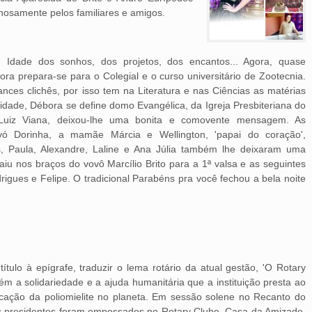
inhosamente pelos familiares e amigos.
 Idade dos sonhos, dos projetos, dos encantos... Agora, quase
ra prepara-se para o Colegial e o curso universitário de Zootecnia.
ances clichês, por isso tem na Literatura e nas Ciências as matérias
sidade, Débora se define domo Evangélica, da Igreja Presbiteriana do
. Luiz Viana, deixou-lhe uma bonita e comovente mensagem. As
 Dorinha, a mamãe Márcia e Wellington, 'papai do coração',
 Paula, Alexandre, Laline e Ana Júlia também lhe deixaram uma
 nos braços do vovô Marcílio Brito para a 1ª valsa e as seguintes
rigues e Felipe. O tradicional Parabéns pra você fechou a bela noite
ítulo à epígrafe, traduzir o lema rotário da atual gestão, 'O Rotary
m a solidariedade e a ajuda humanitária que a instituição presta ao
cação da poliomielite no planeta. Em sessão solene no Recanto do
ovos presidentes foram empossados no Rotary Clube, Casa da Amizade,