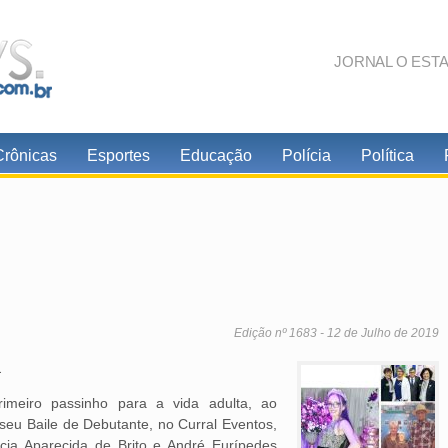
JORNAL O EST
Crônicas
Esportes
Educação
Polícia
Política
Edição nº 1683 - 12 de Julho de 2019
a
rimeiro passinho para a vida adulta, ao
eu Baile de Debutante, no Curral Eventos,
rcia Aparecida de Brito e André Eurípedes