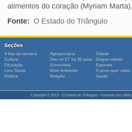
alimentos do coração (Myriam Marta)
Fonte:
O Estado do Triângulo
Seções
A foto da semana
Agropecuária
Cidade
Cultura
Deu no ET há 30 anos
Disque-cidade
Educação
Entrevistas
Esportes
Lero Social
Meio Ambiente
O povo quer saber
Polí­tica
Religião
Saúde
Copyright © 2013 - O Estado do Triângulo - Fundado em 1968 