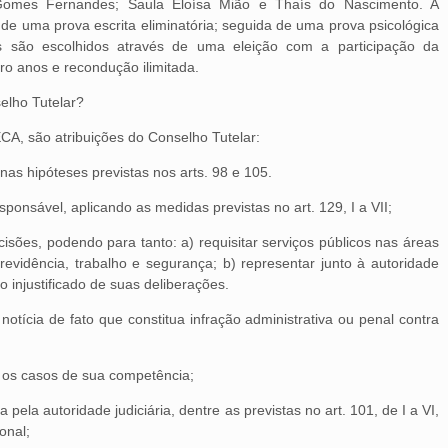
e Gomes Fernandes; Saula Eloísa Mião e Thaís do Nascimento. A
s de uma prova escrita eliminatória; seguida de uma prova psicológica
s são escolhidos através de uma eleição com a participação da
 quatro anos e recondução ilimitada.
elho Tutelar?
ECA, são atribuições do Conselho Tutelar:
 nas hipóteses previstas nos arts. 98 e 105.
sponsável, aplicando as medidas previstas no art. 129, I a VII;
isões, podendo para tanto: a) requisitar serviços públicos nas áreas
revidência, trabalho e segurança; b) representar junto à autoridade
 injustificado de suas deliberações.
notícia de fato que constitua infração administrativa ou penal contra
a os casos de sua competência;
 pela autoridade judiciária, dentre as previstas no art. 101, de I a VI,
ional;