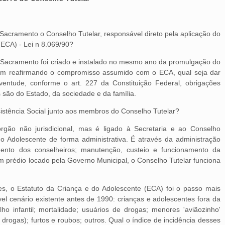
 Sacramento o Conselho Tutelar, responsável direto pela aplicação do
(ECA) - Lei n 8.069/90?
 Sacramento foi criado e instalado no mesmo ano da promulgação do
m reafirmando o compromisso assumido com o ECA, qual seja dar
uventude, conforme o art. 227 da Constituição Federal, obrigações
 são do Estado, da sociedade e da família.
sistência Social junto aos membros do Conselho Tutelar?
rgão não jurisdicional, mas é ligado à Secretaria e ao Conselho
do Adolescente de forma administrativa. É através da administração
ento dos conselheiros; manutenção, custeio e funcionamento da
Em prédio locado pela Governo Municipal, o Conselho Tutelar funciona
es, o Estatuto da Criança e do Adolescente (ECA) foi o passo mais
vel cenário existente antes de 1990: crianças e adolescentes fora da
lho infantil; mortalidade; usuários de drogas; menores 'aviãozinho'
 drogas); furtos e roubos; outros. Qual o índice de incidência desses