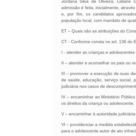
Jordana Silva de Oliveira; Lidian
admissão é feita, inicialmente, atravé
e, por fim, os candidatos aprovado
população local, com mandato de
ET – Quais são as atribuições do Cons
CT - Conforme consta no art. 136 do 
I - atender as crianças e adolescentes
II – atender e aconselhar os pais ou re
III – promover a execução de suas dec
de saúde, educação, serviço social, p
judiciária nos casos de descumprimento
IV – encaminhar ao Ministério Público 
os direitos da criança ou adolescente;
V – encaminhar à autoridade judiciári
VI – providenciar a medida estabelecida
para o adolescente autor de ato infrac