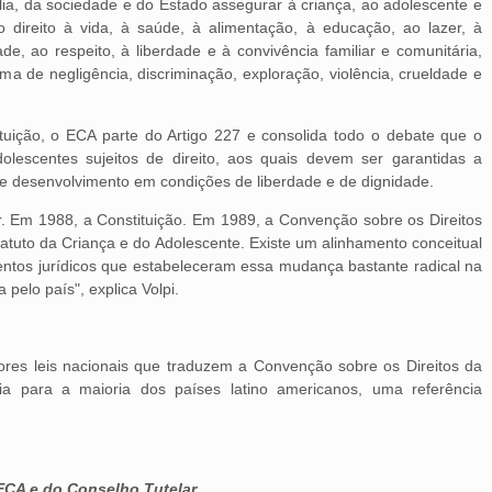
ília, da sociedade e do Estado assegurar à criança, ao adolescente e
o direito à vida, à saúde, à alimentação, à educação, ao lazer, à
dade, ao respeito, à liberdade e à convivência familiar e comunitária,
ma de negligência, discriminação, exploração, violência, crueldade e
tuição, o ECA parte do Artigo 227 e consolida todo o debate que o
olescentes sujeitos de direito, aos quais devem ser garantidas a
de desenvolvimento em condições de liberdade e de dignidade.
. Em 1988, a Constituição. Em 1989, a Convenção sobre os Direitos
atuto da Criança e do Adolescente. Existe um alinhamento conceitual
ntos jurídicos que estabeleceram essa mudança bastante radical na
 pelo país", explica Volpi.
es leis nacionais que traduzem a Convenção sobre os Direitos da
ia para a maioria dos países latino americanos, uma referência
 ECA e do Conselho Tutelar