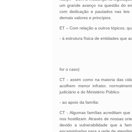
um grande avanço na questão do envo
com dedicação e pautados nas leis 
demais valores e princípios.
ET – Com relação a outros tópicos, qua
- à estrutura física de entidades que
for o caso)
CT - assim como na maioria das cid
acolhem menor infrator, normalment
judiciário e do Ministério Público.
- ao apoio da família:
CT - Algumas famílias acreditam que
nos hostilizam. Através de nossas or
devido a vulnerabilidade que a fa
encaminhadas para a rede de atendim