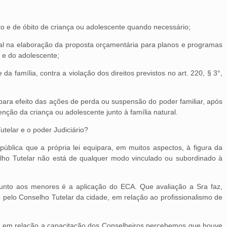
nto e de óbito de criança ou adolescente quando necessário;
cal na elaboração da proposta orçamentária para planos e programas
a e do adolescente;
a família, contra a violação dos direitos previstos no art. 220, § 3°,
 para efeito das ações de perda ou suspensão do poder familiar, após
nção da criança ou adolescente junto à família natural.
utelar e o poder Judiciário?
pública que a própria lei equipara, em muitos aspectos, à figura da
selho Tutelar não está de qualquer modo vinculado ou subordinado à
junto aos menores é a aplicação do ECA. Que avaliação a Sra faz,
o pelo Conselho Tutelar da cidade, em relação ao profissionalismo de
o em relação a capacitação dos Conselheiros percebemos que houve