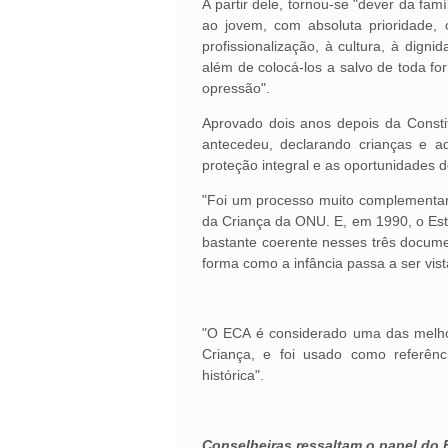
A partir dele, tornou-se "dever da fam
ao jovem, com absoluta prioridade, 
profissionalização, à cultura, à digni
além de colocá-los a salvo de toda for
opressão".
Aprovado dois anos depois da Consti
antecedeu, declarando crianças e ad
proteção integral e as oportunidades 
"Foi um processo muito complementar
da Criança da ONU. E, em 1990, o Est
bastante coerente nesses três docume
forma como a infância passa a ser vista
"O ECA é considerado uma das melhor
Criança, e foi usado como referênc
histórica".
Conselheiras ressaltam o papel do