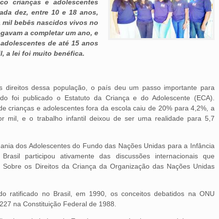
co crianças e adolescentes
ada dez, entre 10 e 18 anos,
a mil bebês nascidos vivos no
egavam a completar um ano, e
 adolescentes de até 15 anos
, a lei foi muito benéfica.
s direitos dessa população, o país deu um passo importante para
o foi publicado o Estatuto da Criança e do Adolescente (ECA).
de crianças e adolescentes fora da escola caiu de 20% para 4,2%, a
or mil, e o trabalho infantil deixou de ser uma realidade para 5,7
nia dos Adolescentes do Fundo das Nações Unidas para a Infância
 Brasil participou ativamente das discussões internacionais que
Sobre os Direitos da Criança da Organização das Nações Unidas
o ratificado no Brasil, em 1990, os conceitos debatidos na ONU
o 227 na Constituição Federal de 1988.