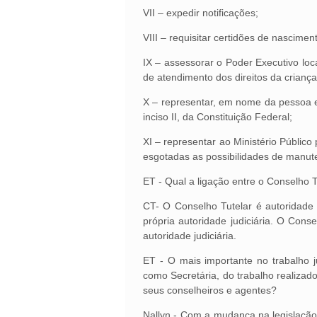
VII – expedir notificações;
VIII – requisitar certidões de nascime
IX – assessorar o Poder Executivo lo
de atendimento dos direitos da crianç
X – representar, em nome da pessoa e d
inciso II, da Constituição Federal;
XI – representar ao Ministério Público
esgotadas as possibilidades de manute
ET - Qual a ligação entre o Conselho T
CT- O Conselho Tutelar é autoridade 
própria autoridade judiciária. O Con
autoridade judiciária.
ET - O mais importante no trabalho 
como Secretária, do trabalho realizad
seus conselheiros e agentes?
Nallyn - Com a mudança na legislaçã