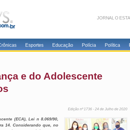
JORNAL O EST
Crônicas
Esportes
Educação
Polícia
Política
ança e do Adolescente
os
Edição nº 1736 - 24 de Julho de 2020
cente (ECA), Lei n 8.069/90,
ra 14. Considerando que, no