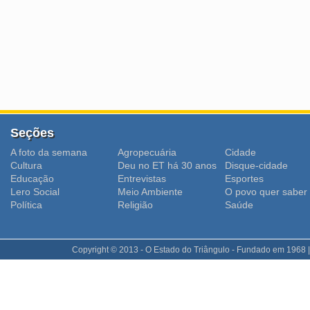
Seções
A foto da semana
Agropecuária
Cidade
Cultura
Deu no ET há 30 anos
Disque-cidade
Educação
Entrevistas
Esportes
Lero Social
Meio Ambiente
O povo quer saber
Polí­tica
Religião
Saúde
Copyright © 2013 - O Estado do Triângulo - Fundado em 1968 