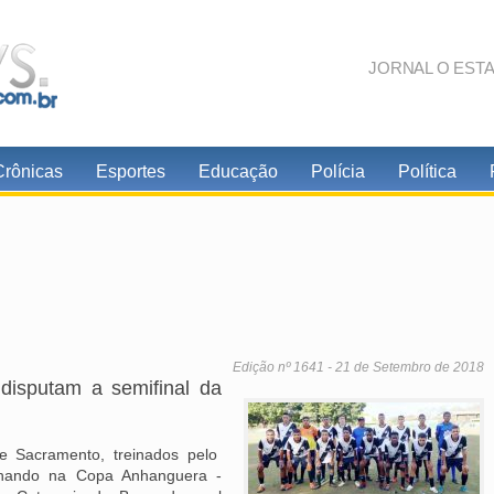
JORNAL O EST
Crônicas
Esportes
Educação
Polícia
Política
Edição nº 1641 - 21 de Setembro de 2018
disputam a semifinal da
e Sacramento, treinados pelo
lhando na Copa Anhanguera -