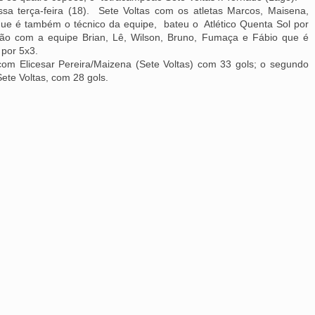
ssa terça-feira (18). Sete Voltas com os atletas Marcos, Maisena,
que é também o técnico da equipe, bateu o Atlético Quenta Sol por
o com a equipe Brian, Lê, Wilson, Bruno, Fumaça e Fábio que é
por 5x3.
á com Elicesar Pereira/Maizena (Sete Voltas) com 33 gols; o segundo
ete Voltas, com 28 gols.