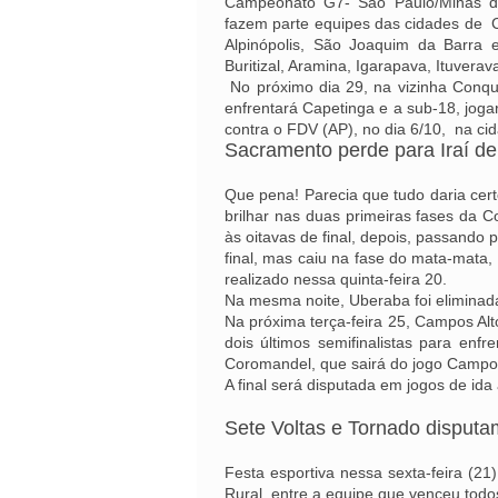
Campeonato G7- São Paulo/Minas de
fazem parte equipes das cidades de Cá
Alpinópolis, São Joaquim da Barra e
Buritizal, Aramina, Igarapava, Ituverava
No próximo dia 29, na vizinha Conqu
enfrentará Capetinga e a sub-18, joga
contra o FDV (AP), no dia 6/10, na ci
Sacramento perde para Iraí 
Que pena! Parecia que tudo daria cer
brilhar nas duas primeiras fases da
às oitavas de final, depois, passando
final, mas caiu na fase do mata-mata,
realizado nessa quinta-feira 20.
Na mesma noite, Uberaba foi eliminad
Na próxima terça-feira 25, Campos Alto
dois últimos semifinalistas para enf
Coromandel, que sairá do jogo Campo
A final será disputada em jogos de ida 
Sete Voltas e Tornado disputa
Festa esportiva nessa sexta-feira (2
Rural, entre a equipe que venceu tod