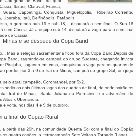
 Categoria de Base, da qual
ssia, Ibiraci, Claraval, Franca,
 Guará, Cappetinga, Conquista, Miguelópolis, Ribeirão Corrente,
, Uberaba, Itaú, Delfinópolis, Patápolis.
ista, a garotada sub-16 e sub-18, disputará a semifinal. O Sub-16
rá com Cássia. Já a equipe sub-14, disputará a vaga para a semifinal
dade de Cássia.
de
Minas e se despede da Copa Band
to... Mas a seleção sacramentana ficou fora da Copa Band.Depois de
 Copa Band, sagrando-se campeã do grupo Sudeste, chegando invicta
 por Pirajuba, jogando em casa, conquistou a vaga para as quartas de
 ao perder por 3 a 0 de Iraí de Minas, campeã do grupo Sul, em jogo
a pelo atual campeão, Coromandel, por 5x2.
s sedia os dois últimos jogos das quartas de final, de onde sairão os
rentar Iraí de Minas, Santa Juliana ou Patrocínio e o adversário de
s Altos x Uberlândia.
a e volta, nos dias 4 e 9 de outubro.
m a final do Copão Rural
1), a partir das 20h, na comunidade Quenta Sol com a final do Copão
os os quatro copões, o tetracampeão Sete Voltas x Tornado (Lage).