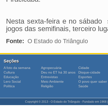
Nesta sexta-feira e no sábado 
jogos das semifinais, terceiro lu
Fonte:
O Estado do Triângulo
Seções
A foto da semana
Agropecuária
Cidade
Cultura
Deu no ET há 30 anos
Disque-cidade
Educação
Entrevistas
Esportes
Lero Social
Meio Ambiente
O povo quer saber
Polí­tica
Religião
Saúde
Copyright © 2013 - O Estado do Triângulo - Fundado em 1968 