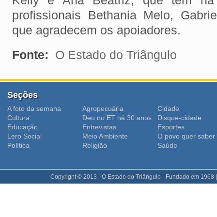
Kelly e Ana Beatriz, que têm na
profissionais Bethania Melo, Gabrie
que agradecem os apoiadores.
Fonte:
O Estado do Triângulo
Seções
A foto da semana
Agropecuária
Cidade
Cultura
Deu no ET há 30 anos
Disque-cidade
Educação
Entrevistas
Esportes
Lero Social
Meio Ambiente
O povo quer saber
Polí­tica
Religião
Saúde
Copyright © 2013 - O Estado do Triângulo - Fundado em 1968 