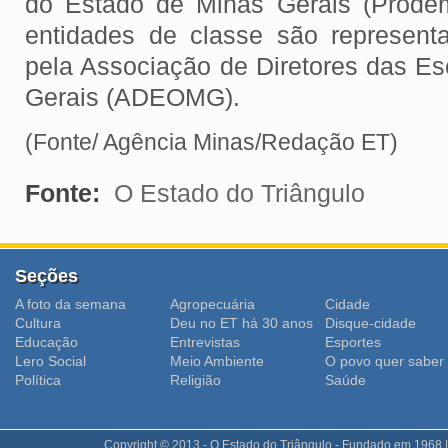
do Estado de Minas Gerais (Prode
entidades de classe são represent
pela Associação de Diretores das Es
Gerais (ADEOMG).
(Fonte/ Agência Minas/Redação ET)
Fonte:
O Estado do Triângulo
Seções
A foto da semana
Agropecuária
Cidade
Cultura
Deu no ET há 30 anos
Disque-cidade
Educação
Entrevistas
Esportes
Lero Social
Meio Ambiente
O povo quer saber
Polí­tica
Religião
Saúde
Copyright © 2013 - O Estado do Triângulo - Fundado em 1968 