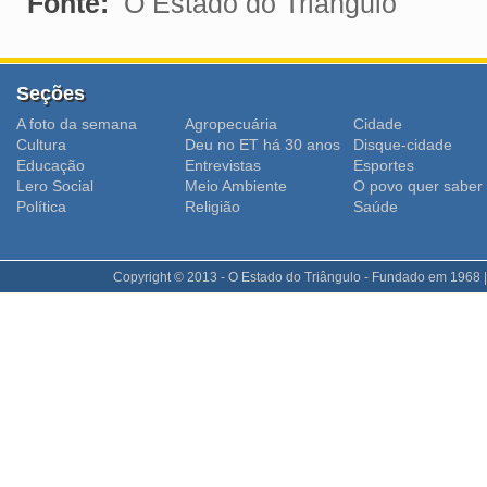
Fonte:
O Estado do Triângulo
Seções
A foto da semana
Agropecuária
Cidade
Cultura
Deu no ET há 30 anos
Disque-cidade
Educação
Entrevistas
Esportes
Lero Social
Meio Ambiente
O povo quer saber
Polí­tica
Religião
Saúde
Copyright © 2013 - O Estado do Triângulo - Fundado em 1968 