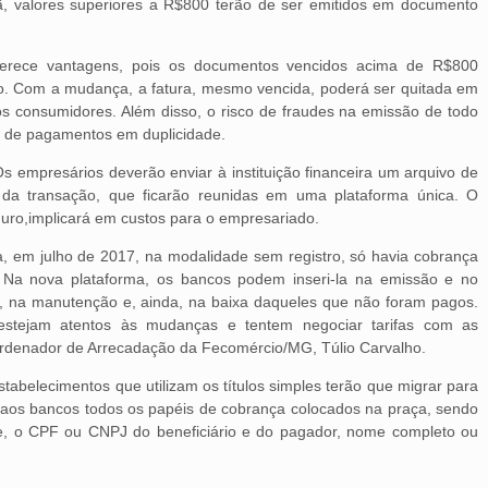
hã, valores superiores a R$800 terão de ser emitidos em documento
ferece vantagens, pois os documentos vencidos acima de R$800
. Com a mudança, a fatura, mesmo vencida, poderá ser quitada em
os consumidores. Além disso, o risco de fraudes na emissão de todo
mo de pagamentos em duplicidade.
empresários deverão enviar à instituição financeira um arquivo de
da transação, que ficarão reunidas em uma plataforma única. O
guro,implicará em custos para o empresariado.
ma, em julho de 2017, na modalidade sem registro, só havia cobrança
s. Na nova plataforma, os bancos podem inseri-la na emissão e no
ões, na manutenção e, ainda, na baixa daqueles que não foram pagos.
estejam atentos às mudanças e tentem negociar tarifas com as
coordenador de Arrecadação da Fecomércio/MG, Túlio Carvalho.
tabelecimentos que utilizam os títulos simples terão que migrar para
 aos bancos todos os papéis de cobrança colocados na praça, sendo
te, o CPF ou CNPJ do beneficiário e do pagador, nome completo ou
.