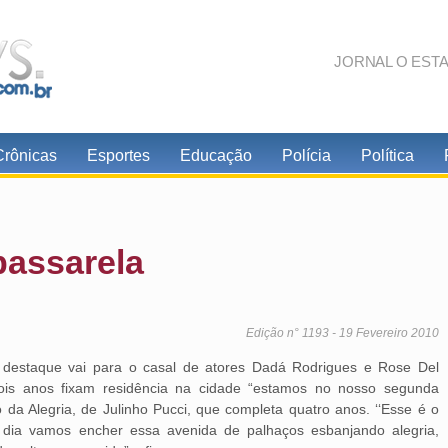
JORNAL O EST
Crônicas
Esportes
Educação
Polícia
Política
passarela
Edição n° 1193 - 19 Fevereiro 2010
o destaque vai para o casal de atores Dadá Rodrigues e Rose Del
s anos fixam residência na cidade “estamos no nosso segunda
 da Alegria, de Julinho Pucci, que completa quatro anos. ‘‘Esse é o
m dia vamos encher essa avenida de palhaços esbanjando alegria,