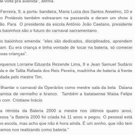
de volta pra avenida”, afirma.
erreira, 9, a porta- bandeira, Maria Luiza dos Santos Anselmo, 10 e
ido Protássio também estrearam na passarela e deram um show à
eão. Para O presidente da escola Antônio João Caetano, presidente
os baixinhos são o futuro do carnaval sacramentano.
s baixinhos emenda: “eles são dedicados, disciplinados, aprendem
ram. Eu era criança e tinha vontade de tocar na bateria, só comecei
ssas crianças”.
s pequenos Lorraine Eduarda Rezende Lima, 8 e Jean Samuel Sudário
ala e de Talita Rafaela dos Reis Pereira, madrinha de bateria à frente
dada pelo mestre Tim.
rilhantar o carnaval da Operários como mestre sala da bela Daiana
 camisa de vermelho e branco. Também a batataense Maisa Felipe
o com Cristiane Inácio.
 ritmista da Bateria 2000 a mestre nos últimos quatro anos,
essa “a Bateria 2000 foi criada há 11 anos e pegou. O pessoal está
s escola, mas acho que não é hora ainda. É um sonho, que não tem
 vamos nos realizando como bateria.”