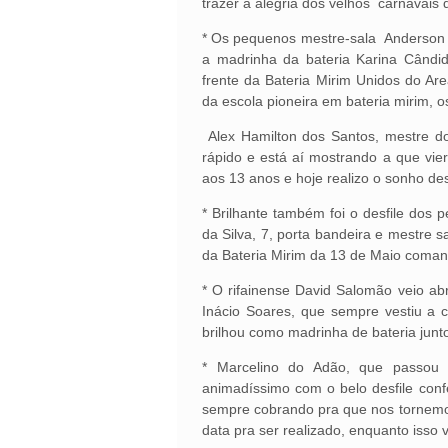
trazer a alegria dos velhos carnavais 
* Os pequenos mestre-sala Anderson F
a madrinha da bateria Karina Când
frente da Bateria Mirim Unidos do Ar
da escola pioneira em bateria mirim, 
Alex Hamilton dos Santos, mestre do
rápido e está aí mostrando a que vie
aos 13 anos e hoje realizo o sonho de
* Brilhante também foi o desfile do
da Silva, 7, porta bandeira e mestre s
da Bateria Mirim da 13 de Maio coman
* O rifainense David Salomão veio ab
Inácio Soares, que sempre vestiu a
brilhou como madrinha de bateria junt
* Marcelino do Adão, que passou a
animadíssimo com o belo desfile conf
sempre cobrando pra que nos tornemo
data pra ser realizado, enquanto isso