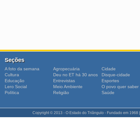
Seções
A foto da semana
Agropecuária
Cidade
Cultura
Deu no ET há 30 anos
Disque-cidade
Educação
Entrevistas
Esportes
Lero Social
Meio Ambiente
O povo quer saber
Polí­tica
Religião
Saúde
Copyright © 2013 - O Estado do Triângulo - Fundado em 1968 