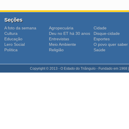
Seções
A foto da semana
Agropecuária
Cidade
Cultura
Deu no ET há 30 anos
Disque-cidade
Educação
Entrevistas
Esportes
Lero Social
Meio Ambiente
O povo quer saber
Polí­tica
Religião
Saúde
Copyright © 2013 - O Estado do Triângulo - Fundado em 1968 