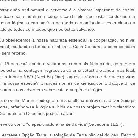
rar quão anti-natural e perverso é o sistema imperante do capital
petição sem nenhuma cooperação.É ele que está conduzindo a
essa lógica, o coronavírus nos teria contaminado e exterminado a
dade de todos com todos que nos estão salvando.
 Ou obedecemos à nossa natureza essencial, a cooperação, no nível
e mundial, mudando a forma de habitar a Casa Comum ou comecemos a
o sem retorno.
id-19 nos está dando e voltarmos, com mais fúria ainda, ao que era
os estar na contagem regressiva de uma catástrofe ainda mais letal.
 o temido NBO (Next Big One), aquele próximo e derradeiro vírus
fim à nossa espécie? Grandes nomes da ciência como Jacquard, de
 outros nos advertem sobre esta emergência trágica.
s do velho Martin Heidegger em sua última entrevista ao Der Spiegel
te, referindo-se à lógica suicida de nosso projeto tecnico-científico:
 “Somente um Deus nos poderá salvar”.
 revelou como “o apaixonado amante da vida”(Sabedoria 11,24).
 e escreveu Opção Terra: a solução da Terra não cai do céu, Record