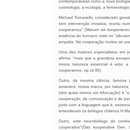
contemporâneas como a nova biologia ev
cosmologia, a ecologia, a femenologia
Michael Tomasello, considerado genia
sem intervenção invasiva, reuniu nu
cooperamos” (Warum wir kooperieren,
essência do humano está no “altruism
empatia. Na cooperação muitos se u
Uma das maiores especialistas em ps
afirma: “mais que a grandeza excepc
nossa natureza essencial é esta: 
cooperamos, op.cit 95).
Outra, da mesma ciência, famosa p
assevera: nossa marca, por natureza,
(dos quais somos um bifurcação) é “a
cooperação, de comunicação e de parti
junto com a linguagem que é, essenci
entenderam os biólogos chilenos H.Mat
Outro, este neurobiólogo do conhe
cooperativo”(Das kooperative Gen