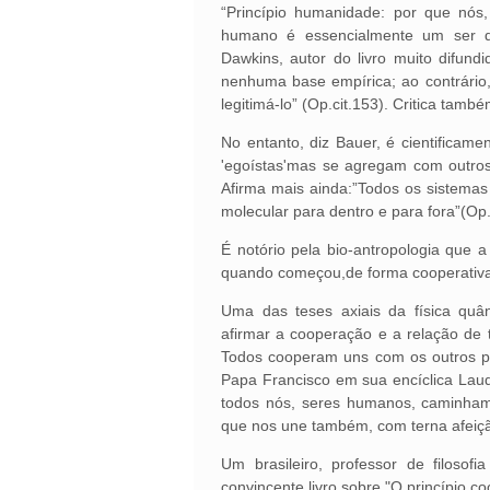
“Princípio humanidade: por que nós
humano é essencialmente um ser d
Dawkins, autor do livro muito difund
nenhuma base empírica; ao contrário,
legitimá-lo” (Op.cit.153). Critica tamb
No entanto, diz Bauer, é cientifica
'egoístas'mas se agregam com outros
Afirma mais ainda:”Todos os sistema
molecular para dentro e para fora”(Op.
É notório pela bio-antropologia que 
quando começou,de forma cooperativa, 
Uma das teses axiais da física qu
afirmar a cooperação e a relação de 
Todos cooperam uns com os outros pa
Papa Francisco em sua encíclica Lau
todos nós, seres humanos, caminham
que nos une também, com terna afeição,
Um brasileiro, professor de filoso
convincente livro sobre "O princípio c