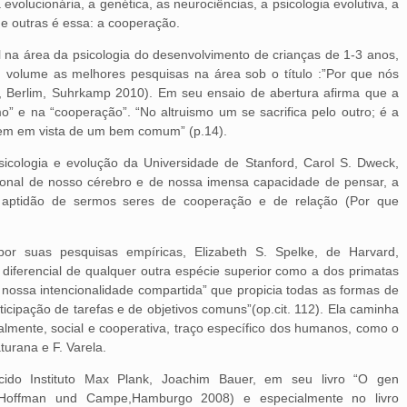
olucionária, a genética, as neurociências, a psicologia evolutiva, a
 e outras é essa: a cooperação.
l na área da psicologia do desenvolvimento de crianças de 1-3 anos,
m volume as melhores pesquisas na área sob o título :”Por que nós
 Berlim, Suhrkamp 2010). Em seu ensaio de abertura afirma que a
o” e na “cooperação”. “No altruismo um se sacrifica pelo outro; é a
nem em vista de um bem comum” (p.14).
icologia e evolução da Universidade de Stanford, Carol S. Dweck,
ional de nosso cérebro e de nossa imensa capacidade de pensar, a
a aptidão de sermos seres de cooperação e de relação (Por que
or suas pesquisas empíricas, Elizabeth S. Spelke, de Harvard,
 diferencial de qualquer outra espécie superior como a dos primatas
 nossa intencionalidade compartida” que propicia todas as formas de
cipação de tarefas e de objetivos comuns”(op.cit. 112). Ela caminha
almente, social e cooperativa, traço específico dos humanos, como o
urana e F. Varela.
cido Instituto Max Plank, Joachim Bauer, em seu livro “O gen
, Hoffman und Campe,Hamburgo 2008) e especialmente no livro