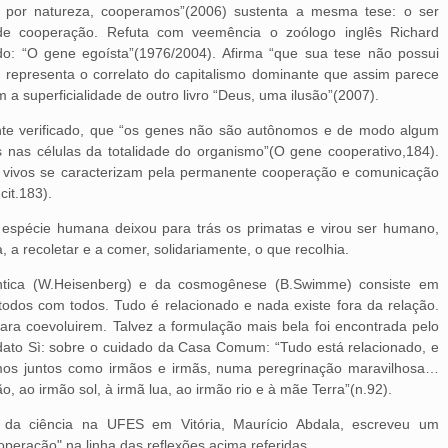
, por natureza, cooperamos”(2006) sustenta a mesma tese: o ser
e cooperação. Refuta com veemência o zoólogo inglês Richard
ido: “O gene egoísta”(1976/2004). Afirma “que sua tese não possui
 representa o correlato do capitalismo dominante que assim parece
ém a superficialidade de outro livro “Deus, uma ilusão”(2007).
mente verificado, que “os genes não são autônomos e de modo algum
 nas células da totalidade do organismo”(O gene cooperativo,184).
s vivos se caracterizam pela permanente cooperação e comunicação
cit.183).
a espécie humana deixou para trás os primatas e virou ser humano,
a recoletar e a comer, solidariamente, o que recolhia.
ântica (W.Heisenberg) e da cosmogênese (B.Swimme) consiste em
todos com todos. Tudo é relacionado e nada existe fora da relação.
ra coevoluirem. Talvez a formulação mais bela foi encontrada pelo
dato Sì: sobre o cuidado da Casa Comum: “Tudo está relacionado, e
os juntos como irmãos e irmãs, numa peregrinação maravilhosa…
 ao irmão sol, à irmã lua, ao irmão rio e à mãe Terra”(n.92).
fia da ciência na UFES em Vitória, Maurício Abdala, escreveu um
ooperação" na linha das reflexões acima referidas.