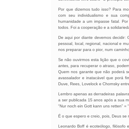
Por que dizemos tudo isso? Para most
com seu individualismo e sua com
humanidade a um impasse fatal. Por 
todos. Foi a cooperação e a solidarie
De aqui por diante devemos decidir:
pessoal, local, regional, nacional 
nos preparar para o pior, num caminh
Se não ouvirmos esta lição que o cov
antes, para recuperar o atraso, podem
Quem nos garante que não poderá ser
avassalador e inatacável que porá 
Duve, Rees, Lovelock e Chomsky entre
Lembro apenas as derradeiras palavra
a ser publicada 15 anos após a sua mor
“Nur noch ein Gott kann uns retten” =
É o que espero e creio, pois, Deus se
Leonardo Boff é ecoteólogo, filósofo