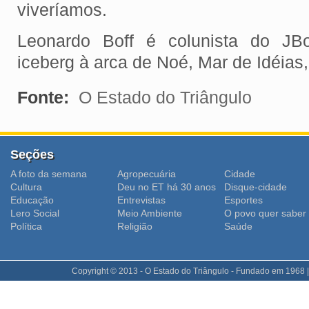
viveríamos.
Leonardo Boff é colunista do JB
iceberg à arca de Noé, Mar de Idéias,
Fonte:
O Estado do Triângulo
Seções
A foto da semana
Agropecuária
Cidade
Cultura
Deu no ET há 30 anos
Disque-cidade
Educação
Entrevistas
Esportes
Lero Social
Meio Ambiente
O povo quer saber
Polí­tica
Religião
Saúde
Copyright © 2013 - O Estado do Triângulo - Fundado em 1968 