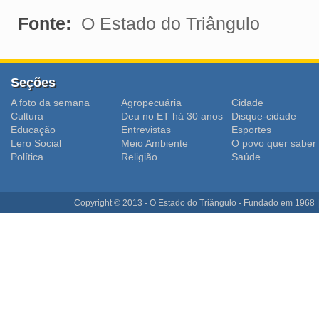
Fonte:
O Estado do Triângulo
Seções
A foto da semana
Agropecuária
Cidade
Cultura
Deu no ET há 30 anos
Disque-cidade
Educação
Entrevistas
Esportes
Lero Social
Meio Ambiente
O povo quer saber
Polí­tica
Religião
Saúde
Copyright © 2013 - O Estado do Triângulo - Fundado em 1968 