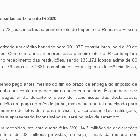
onsultas ao 1º lote do IR 2020
eira 22, as consultas ao primeiro lote do Imposto de Renda de Pessoa
.
orizado um crédito bancário para 901.077 contribuintes, no dia 29 de
hões. Como em anos anteriores, esse primeiro lote do IR contemplará
l no recebimento das restituições, sendo 133.171 idosos acima de 80
0 e 79 anos e 57.631 contribuintes com alguma deficiência física,
á sendo pago antes mesmo do fim do prazo de entrega do Imposto de
junho por conta da pandemia do novo coronavírus. É a primeira vez
 pagas ainda durante o prazo de transmissão das declarações.
tituição era pago no mês de junho, mas neste ano foi antecipado para
mero de lotes de 7 para 5. Assim, a conclusão das restituições,
nham apresentado inconsistências, será no mês de setembro.
m recebidas, até esta quarta-feira (20), 14,7 milhões de declarações
total de 32 milhões previstas, ou seja, mais da metade dos