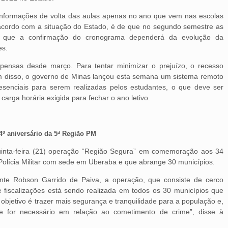
nformações de volta das aulas apenas no ano que vem nas escolas
 acordo com a situação do Estado, é de que no segundo semestre as
ndo que a confirmação do cronograma dependerá da evolução da
es.
pensas desde março. Para tentar minimizar o prejuízo, o recesso
Além disso, o governo de Minas lançou esta semana um sistema remoto
esenciais para serem realizadas pelos estudantes, o que deve ser
carga horária exigida para fechar o ano letivo.
4º aniversário da 5ª Região PM
 quinta-feira (21) operação “Região Segura” em comemoração aos 34
Polícia Militar com sede em Uberaba e que abrange 30 municípios.
te Robson Garrido de Paiva, a operação, que consiste de cerco
s e fiscalizações está sendo realizada em todos os 30 municípios que
bjetivo é trazer mais segurança e tranquilidade para a população e,
for necessário em relação ao cometimento de crime”, disse à