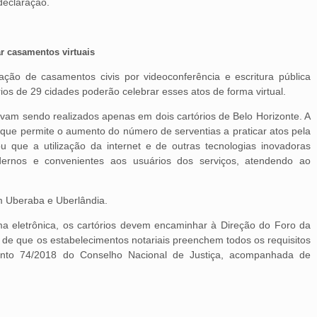
declaração.
ar casamentos virtuais
ização de casamentos civis por videoconferência e escritura pública
órios de 29 cidades poderão celebrar esses atos de forma virtual.
avam sendo realizados apenas em dois cartórios de Belo Horizonte. A
 que permite o aumento do número de serventias a praticar atos pela
ou que a utilização da internet e de outras tecnologias inovadoras
rnos e convenientes aos usuários dos serviços, atendendo ao
em Uberaba e Uberlândia.
ma eletrônica, os cartórios devem encaminhar à Direção do Foro da
 de que os estabelecimentos notariais preenchem todos os requisitos
ento 74/2018 do Conselho Nacional de Justiça, acompanhada de