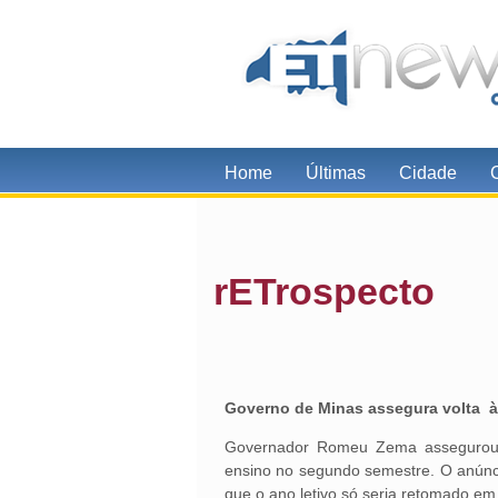
Home
Últimas
Cidade
rETrospecto
Governo de Minas assegura volta às
Governador Romeu Zema assegurou, n
ensino no segundo semestre. O anúncio
que o ano letivo só seria retomado em